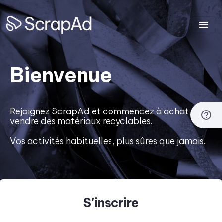
menu
Bienvenue
Rejoignez ScrapAd et commencez à achat et à
help_outline
vendre des matériaux recyclables.
Vos activités habituelles, plus sûres que jamais.
S'inscrire