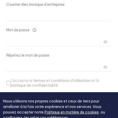
Courrier électronique d'entreprise
Mot de passe
info
visibility
Répétez le mot de passe
visibility
J'accepte le
termes et conditions d'utilisation
et la
politique de confidentialité
Créez votre compte
Nous utilisons nos propres cookies et ceux de tiers pour
améliorer à la fois votre expérience et nos services. Vous
pouvez accepter notre
Politique en matière de cookies
,
ou
Possédez-vous déjà un compte?
Connectez-vous
configurez-les selon vos préférences.